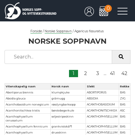
0
Forside
/
Norske Soppnavn
/
Agaricus fissuratus
NORSKE SOPPNAVN
1
2
3
...
41
42
Vitenskapelig navn
Norsk navn
Slekt
Rekke
Abortiporus biennis
klumpkjuke
ABORTIPORUS
BAS
Absidia glauca
gråmugg
ABSIDIA
ZYG
Acanthobasidium norvegicum
røsslyngbarksopp
ACANTHOBASIDIUM
BAS
Acanthonitschkea tristis
børstebegerkule
ACANTHONITSCHKEA
ASC
Acanthophysellum
seljestripeskinn
ACANTHOPHYSELLUM
BAS
cerussatum
Acanthophysellum fennicum
grankvistskål*1
ACANTHOPHYSELLUM
BAS
Acanthophysellum
drueskinn
ACANTHOPHYSELLUM
BAS