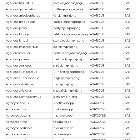
Agaricus fissuratus
sprekksjampinjong
AGARICUS
BAS
Agaricus gemellatus
tvillingsjampinjong
AGARICUS
BAS
Agaricus griseicephalus
vårsjampinjong
AGARICUS
BAS
Agaricus impudicus
falsk blodsjampinjong
AGARICUS
BAS
Agaricus jacobi
porfyrsjampinjong
AGARICUS
BAS
Agaricus kerriganii
falsk porfyrsjampinjong
AGARICUS
BAS
Agaricus langei
stor blodsjampinjong
AGARICUS
BAS
Agaricus macrocarpus
storsjampinjong
AGARICUS
BAS
Agaricus moelleri
perlehønesjampinjong
AGARICUS
BAS
Agaricus pallens
blek porfyrsjampinjong
AGARICUS
BAS
Agaricus semotus
småsjampinjong
AGARICUS
BAS
Agaricus subfloccosus
ullhåret sjampinjong
AGARICUS
BAS
Agaricus subperonatus
hagesjampinjong
AGARICUS
BAS
Agaricus sylvaticus
blodsjampinjong
AGARICUS
BAS
Agaricus sylvicola
snøballsjampinjong
AGARICUS
BAS
Agaricus xanthodermus
giftsjampinjong
AGARICUS
BAS
Agrocybe arvalis
knollåkersopp
AGROCYBE
BAS
Agrocybe dura
hvit åkersopp
AGROCYBE
BAS
Agrocybe elatella
myråkersopp
AGROCYBE
BAS
Agrocybe firma
vedåkersopp
AGROCYBE
BAS
Agrocybe pediades
blek åkersopp
AGROCYBE
BAS
Agrocybe praecox
våråkersopp
AGROCYBE
BAS