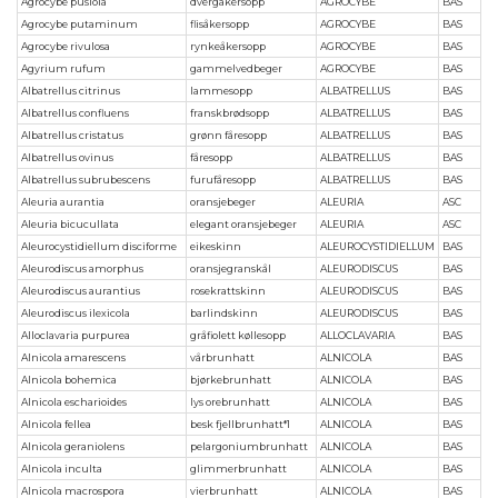
Agrocybe pusiola
dvergåkersopp
AGROCYBE
BAS
Agrocybe putaminum
flisåkersopp
AGROCYBE
BAS
Agrocybe rivulosa
rynkeåkersopp
AGROCYBE
BAS
Agyrium rufum
gammelvedbeger
AGROCYBE
BAS
Albatrellus citrinus
lammesopp
ALBATRELLUS
BAS
Albatrellus confluens
franskbrødsopp
ALBATRELLUS
BAS
Albatrellus cristatus
grønn fåresopp
ALBATRELLUS
BAS
Albatrellus ovinus
fåresopp
ALBATRELLUS
BAS
Albatrellus subrubescens
furufåresopp
ALBATRELLUS
BAS
Aleuria aurantia
oransjebeger
ALEURIA
ASC
Aleuria bicucullata
elegant oransjebeger
ALEURIA
ASC
Aleurocystidiellum disciforme
eikeskinn
ALEUROCYSTIDIELLUM
BAS
Aleurodiscus amorphus
oransjegranskål
ALEURODISCUS
BAS
Aleurodiscus aurantius
rosekrattskinn
ALEURODISCUS
BAS
Aleurodiscus ilexicola
barlindskinn
ALEURODISCUS
BAS
Alloclavaria purpurea
gråfiolett køllesopp
ALLOCLAVARIA
BAS
Alnicola amarescens
vårbrunhatt
ALNICOLA
BAS
Alnicola bohemica
bjørkebrunhatt
ALNICOLA
BAS
Alnicola escharioides
lys orebrunhatt
ALNICOLA
BAS
Alnicola fellea
besk fjellbrunhatt*1
ALNICOLA
BAS
Alnicola geraniolens
pelargoniumbrunhatt
ALNICOLA
BAS
Alnicola inculta
glimmerbrunhatt
ALNICOLA
BAS
Alnicola macrospora
vierbrunhatt
ALNICOLA
BAS