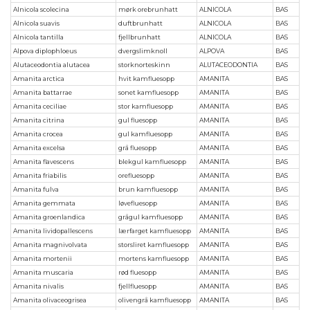
Alnicola scolecina
mørk orebrunhatt
ALNICOLA
BAS
Alnicola suavis
duftbrunhatt
ALNICOLA
BAS
Alnicola tantilla
fjellbrunhatt
ALNICOLA
BAS
Alpova diplophloeus
dvergslimknoll
ALPOVA
BAS
Alutaceodontia alutacea
storknorteskinn
ALUTACEODONTIA
BAS
Amanita arctica
hvit kamfluesopp
AMANITA
BAS
Amanita battarrae
sonet kamfluesopp
AMANITA
BAS
Amanita ceciliae
stor kamfluesopp
AMANITA
BAS
Amanita citrina
gul fluesopp
AMANITA
BAS
Amanita crocea
gul kamfluesopp
AMANITA
BAS
Amanita excelsa
grå fluesopp
AMANITA
BAS
Amanita flavescens
blekgul kamfluesopp
AMANITA
BAS
Amanita friabilis
orefluesopp
AMANITA
BAS
Amanita fulva
brun kamfluesopp
AMANITA
BAS
Amanita gemmata
løvefluesopp
AMANITA
BAS
Amanita groenlandica
grågul kamfluesopp
AMANITA
BAS
Amanita lividopallescens
lærfarget kamfluesopp
AMANITA
BAS
Amanita magnivolvata
storsliret kamfluesopp
AMANITA
BAS
Amanita mortenii
mortens kamfluesopp
AMANITA
BAS
Amanita muscaria
rød fluesopp
AMANITA
BAS
Amanita nivalis
fjellfluesopp
AMANITA
BAS
Amanita olivaceogrisea
olivengrå kamfluesopp
AMANITA
BAS