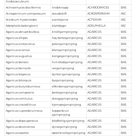
lividocoeruleum
Achroomyces disciformis
lindeknapp
ACHROOMYCES
BAS
Acrospermum compressum
staudestift
ACROSPERMUM
ASC
Actidium hysterioides
svartstjerne
ACTIDIUM
ASC
Adelphella babingtonii
klattbeger
ADELPHELLA
ASC
Agaricus abruptibulbus
knollsjampinjong
AGARICUS
BAS
Agaricus altipes
høy beitesjampinjong
AGARICUS
BAS
Agaricus aristocratus
polarsjampinjong
AGARICUS
BAS
Agaricus arvensis
åkersjampinjong
AGARICUS
BAS
Agaricus augustus
kongesjampinjong
AGARICUS
BAS
Agaricus benesii
hvit blodsjampinjong
AGARICUS
BAS
Agaricus bernardi
veisjampinjong
AGARICUS
BAS
Agaricus bisporus
dyrket sjampinjong
AGARICUS
BAS
Agaricus bitorquis
bysjampinjong
AGARICUS
BAS
Agaricus butyreburneus
elfenbensjampinjong
AGARICUS
BAS
Agaricus campestris
beitesjampinjong
AGARICUS
BAS
Agaricus comtulus
dvergsjampinjong
AGARICUS
BAS
Agaricus crocodilinus
kjempesjampinjong
AGARICUS
BAS
Agaricus cupreobrunneus
kopperbrun
AGARICUS
BAS
sjampinjong
Agaricus depauperatus
blodfattig sjampinjong
AGARICUS
BAS
Agaricus devoniensis
dynesjampinjong
AGARICUS
BAS
Agaricus essettei
søsterknollsjampinjong
AGARICUS
BAS