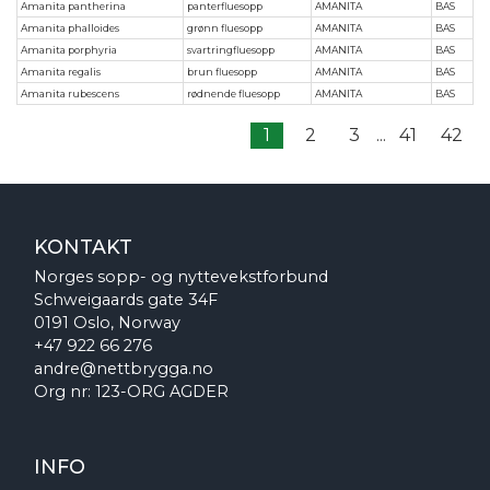
Amanita pantherina
panterfluesopp
AMANITA
BAS
Amanita phalloides
grønn fluesopp
AMANITA
BAS
Amanita porphyria
svartringfluesopp
AMANITA
BAS
Amanita regalis
brun fluesopp
AMANITA
BAS
Amanita rubescens
rødnende fluesopp
AMANITA
BAS
1
2
3
...
41
42
KONTAKT
Norges sopp- og nyttevekstforbund
Schweigaards gate 34F
0191 Oslo, Norway
+47 922 66 276
andre@nettbrygga.no
Org nr: 123-ORG AGDER
INFO