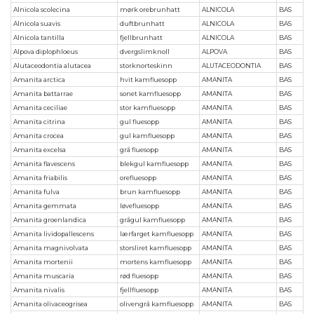
Alnicola scolecina
mørk orebrunhatt
ALNICOLA
BAS
Alnicola suavis
duftbrunhatt
ALNICOLA
BAS
Alnicola tantilla
fjellbrunhatt
ALNICOLA
BAS
Alpova diplophloeus
dvergslimknoll
ALPOVA
BAS
Alutaceodontia alutacea
storknorteskinn
ALUTACEODONTIA
BAS
Amanita arctica
hvit kamfluesopp
AMANITA
BAS
Amanita battarrae
sonet kamfluesopp
AMANITA
BAS
Amanita ceciliae
stor kamfluesopp
AMANITA
BAS
Amanita citrina
gul fluesopp
AMANITA
BAS
Amanita crocea
gul kamfluesopp
AMANITA
BAS
Amanita excelsa
grå fluesopp
AMANITA
BAS
Amanita flavescens
blekgul kamfluesopp
AMANITA
BAS
Amanita friabilis
orefluesopp
AMANITA
BAS
Amanita fulva
brun kamfluesopp
AMANITA
BAS
Amanita gemmata
løvefluesopp
AMANITA
BAS
Amanita groenlandica
grågul kamfluesopp
AMANITA
BAS
Amanita lividopallescens
lærfarget kamfluesopp
AMANITA
BAS
Amanita magnivolvata
storsliret kamfluesopp
AMANITA
BAS
Amanita mortenii
mortens kamfluesopp
AMANITA
BAS
Amanita muscaria
rød fluesopp
AMANITA
BAS
Amanita nivalis
fjellfluesopp
AMANITA
BAS
Amanita olivaceogrisea
olivengrå kamfluesopp
AMANITA
BAS