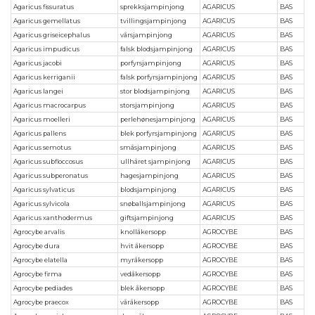
Agaricus fissuratus
sprekksjampinjong
AGARICUS
BAS
Agaricus gemellatus
tvillingsjampinjong
AGARICUS
BAS
Agaricus griseicephalus
vårsjampinjong
AGARICUS
BAS
Agaricus impudicus
falsk blodsjampinjong
AGARICUS
BAS
Agaricus jacobi
porfyrsjampinjong
AGARICUS
BAS
Agaricus kerriganii
falsk porfyrsjampinjong
AGARICUS
BAS
Agaricus langei
stor blodsjampinjong
AGARICUS
BAS
Agaricus macrocarpus
storsjampinjong
AGARICUS
BAS
Agaricus moelleri
perlehønesjampinjong
AGARICUS
BAS
Agaricus pallens
blek porfyrsjampinjong
AGARICUS
BAS
Agaricus semotus
småsjampinjong
AGARICUS
BAS
Agaricus subfloccosus
ullhåret sjampinjong
AGARICUS
BAS
Agaricus subperonatus
hagesjampinjong
AGARICUS
BAS
Agaricus sylvaticus
blodsjampinjong
AGARICUS
BAS
Agaricus sylvicola
snøballsjampinjong
AGARICUS
BAS
Agaricus xanthodermus
giftsjampinjong
AGARICUS
BAS
Agrocybe arvalis
knollåkersopp
AGROCYBE
BAS
Agrocybe dura
hvit åkersopp
AGROCYBE
BAS
Agrocybe elatella
myråkersopp
AGROCYBE
BAS
Agrocybe firma
vedåkersopp
AGROCYBE
BAS
Agrocybe pediades
blek åkersopp
AGROCYBE
BAS
Agrocybe praecox
våråkersopp
AGROCYBE
BAS