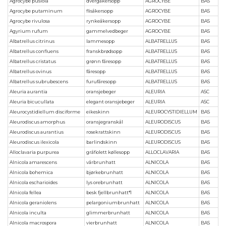
Agrocybe pusiola
dvergåkersopp
AGROCYBE
BAS
Agrocybe putaminum
flisåkersopp
AGROCYBE
BAS
Agrocybe rivulosa
rynkeåkersopp
AGROCYBE
BAS
Agyrium rufum
gammelvedbeger
AGROCYBE
BAS
Albatrellus citrinus
lammesopp
ALBATRELLUS
BAS
Albatrellus confluens
franskbrødsopp
ALBATRELLUS
BAS
Albatrellus cristatus
grønn fåresopp
ALBATRELLUS
BAS
Albatrellus ovinus
fåresopp
ALBATRELLUS
BAS
Albatrellus subrubescens
furufåresopp
ALBATRELLUS
BAS
Aleuria aurantia
oransjebeger
ALEURIA
ASC
Aleuria bicucullata
elegant oransjebeger
ALEURIA
ASC
Aleurocystidiellum disciforme
eikeskinn
ALEUROCYSTIDIELLUM
BAS
Aleurodiscus amorphus
oransjegranskål
ALEURODISCUS
BAS
Aleurodiscus aurantius
rosekrattskinn
ALEURODISCUS
BAS
Aleurodiscus ilexicola
barlindskinn
ALEURODISCUS
BAS
Alloclavaria purpurea
gråfiolett køllesopp
ALLOCLAVARIA
BAS
Alnicola amarescens
vårbrunhatt
ALNICOLA
BAS
Alnicola bohemica
bjørkebrunhatt
ALNICOLA
BAS
Alnicola escharioides
lys orebrunhatt
ALNICOLA
BAS
Alnicola fellea
besk fjellbrunhatt*1
ALNICOLA
BAS
Alnicola geraniolens
pelargoniumbrunhatt
ALNICOLA
BAS
Alnicola inculta
glimmerbrunhatt
ALNICOLA
BAS
Alnicola macrospora
vierbrunhatt
ALNICOLA
BAS