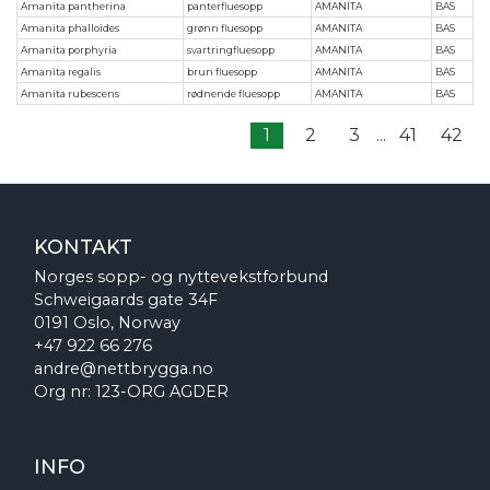
Amanita pantherina
panterfluesopp
AMANITA
BAS
Amanita phalloides
grønn fluesopp
AMANITA
BAS
Amanita porphyria
svartringfluesopp
AMANITA
BAS
Amanita regalis
brun fluesopp
AMANITA
BAS
Amanita rubescens
rødnende fluesopp
AMANITA
BAS
1
2
3
...
41
42
KONTAKT
Norges sopp- og nyttevekstforbund
Schweigaards gate 34F
0191 Oslo, Norway
+47 922 66 276
andre@nettbrygga.no
Org nr: 123-ORG AGDER
INFO