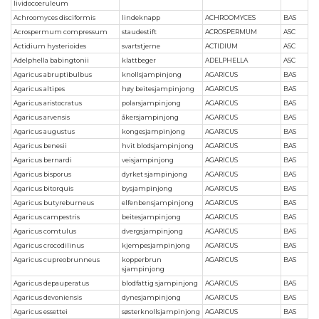
lividocoeruleum
Achroomyces disciformis
lindeknapp
ACHROOMYCES
BAS
Acrospermum compressum
staudestift
ACROSPERMUM
ASC
Actidium hysterioides
svartstjerne
ACTIDIUM
ASC
Adelphella babingtonii
klattbeger
ADELPHELLA
ASC
Agaricus abruptibulbus
knollsjampinjong
AGARICUS
BAS
Agaricus altipes
høy beitesjampinjong
AGARICUS
BAS
Agaricus aristocratus
polarsjampinjong
AGARICUS
BAS
Agaricus arvensis
åkersjampinjong
AGARICUS
BAS
Agaricus augustus
kongesjampinjong
AGARICUS
BAS
Agaricus benesii
hvit blodsjampinjong
AGARICUS
BAS
Agaricus bernardi
veisjampinjong
AGARICUS
BAS
Agaricus bisporus
dyrket sjampinjong
AGARICUS
BAS
Agaricus bitorquis
bysjampinjong
AGARICUS
BAS
Agaricus butyreburneus
elfenbensjampinjong
AGARICUS
BAS
Agaricus campestris
beitesjampinjong
AGARICUS
BAS
Agaricus comtulus
dvergsjampinjong
AGARICUS
BAS
Agaricus crocodilinus
kjempesjampinjong
AGARICUS
BAS
Agaricus cupreobrunneus
kopperbrun
AGARICUS
BAS
sjampinjong
Agaricus depauperatus
blodfattig sjampinjong
AGARICUS
BAS
Agaricus devoniensis
dynesjampinjong
AGARICUS
BAS
Agaricus essettei
søsterknollsjampinjong
AGARICUS
BAS