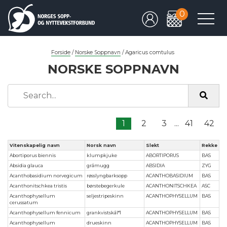
0
Forside
/
Norske Soppnavn
/
Agaricus comtulus
NORSKE SOPPNAVN
1
2
3
...
41
42
Vitenskapelig navn
Norsk navn
Slekt
Rekke
Abortiporus biennis
klumpkjuke
ABORTIPORUS
BAS
Absidia glauca
gråmugg
ABSIDIA
ZYG
Acanthobasidium norvegicum
røsslyngbarksopp
ACANTHOBASIDIUM
BAS
Acanthonitschkea tristis
børstebegerkule
ACANTHONITSCHKEA
ASC
Acanthophysellum
seljestripeskinn
ACANTHOPHYSELLUM
BAS
cerussatum
Acanthophysellum fennicum
grankvistskål*1
ACANTHOPHYSELLUM
BAS
Acanthophysellum
drueskinn
ACANTHOPHYSELLUM
BAS