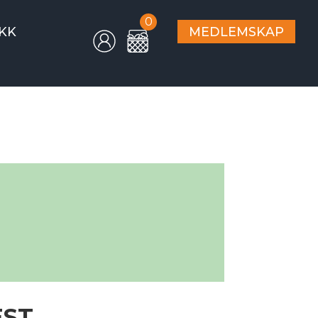
0
KK
MEDLEMSKAP
EST