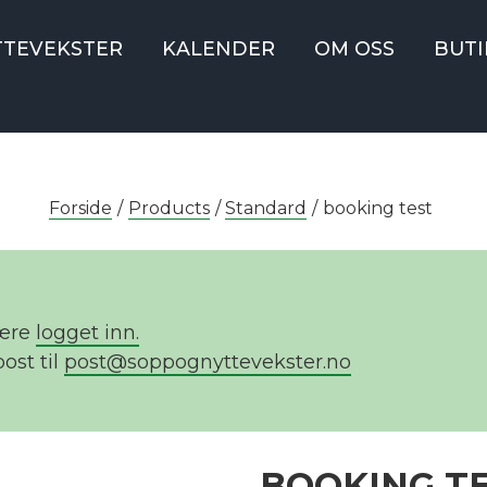
TTEVEKSTER
KALENDER
OM OSS
BUTI
Forside
/
Products
/
Standard
/
booking test
være
logget inn.
ost til
post@soppognyttevekster.no
BOOKING T