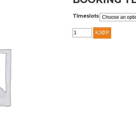
Timeslots
booking
KJØP
test
quantity