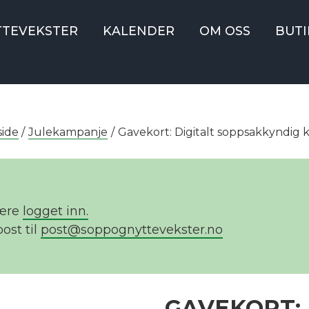
TTEVEKSTER
KALENDER
OM OSS
BUTI
side
/
Julekampanje
/
Gavekort: Digitalt soppsakkyndig 
være
logget inn.
ost til
post@soppognyttevekster.no
GAVEKORT: 