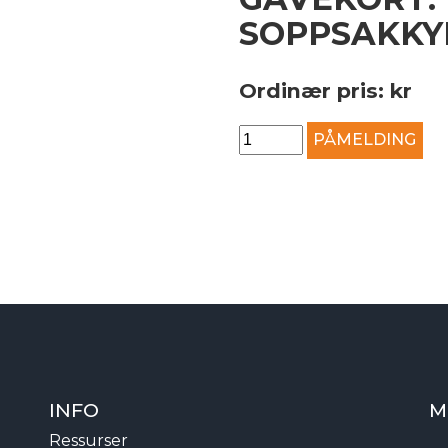
SOPPSAKKY
Ordinær pris: kr
Gavekort:
PÅMELDING
Digitalt
soppsakkyndig
kurs
quantity
INFO
M
Ressurser