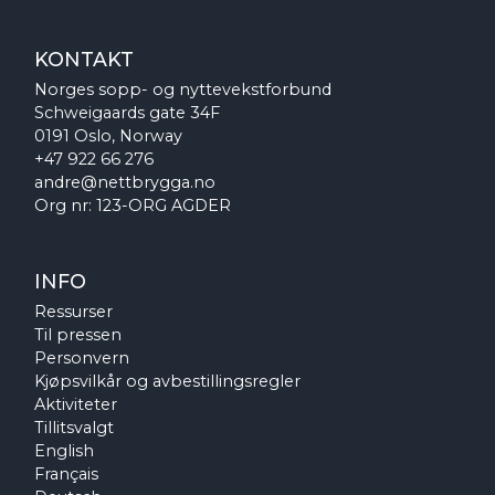
KONTAKT
Norges sopp- og nyttevekstforbund
Schweigaards gate 34F
0191 Oslo, Norway
+47 922 66 276
andre@nettbrygga.no
Org nr: 123-ORG AGDER
INFO
Ressurser
Til pressen
Personvern
Kjøpsvilkår og avbestillingsregler
Aktiviteter
Tillitsvalgt
English
Français