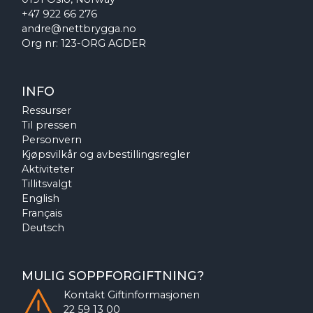
+47 922 66 276
andre@nettbrygga.no
Org nr: 123-ORG AGDER
INFO
Ressurser
Til pressen
Personvern
Kjøpsvilkår og avbestillingsregler
Aktiviteter
Tillitsvalgt
English
Français
Deutsch
MULIG SOPPFORGIFTNING?
Kontakt
Giftinformasjonen
22 59 13 00