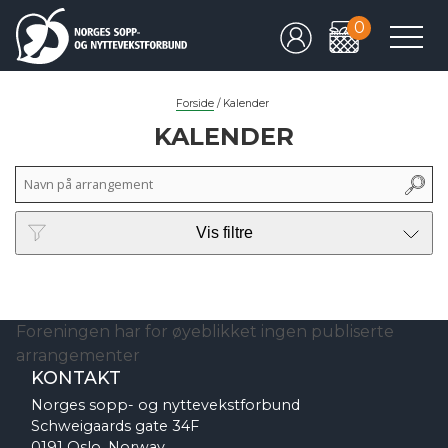
0
Forside
/
Kalender
KALENDER
Vis filtre
Foreningen har for øyeblikket ingen publiserte
arrangementer
KONTAKT
Norges sopp- og nyttevekstforbund
Schweigaards gate 34F
0191 Oslo, Norway