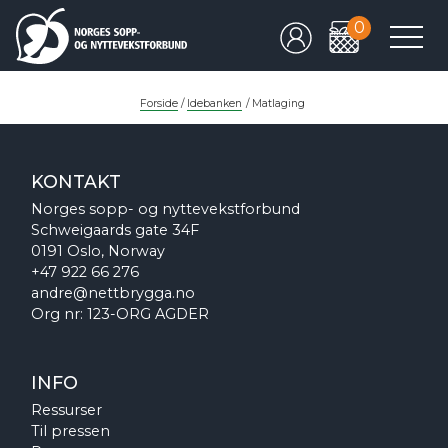
0
Forside
/
Idebanken
/
Matlaging
KONTAKT
Norges sopp- og nyttevekstforbund
Schweigaards gate 34F
0191 Oslo, Norway
+47 922 66 276
andre@nettbrygga.no
Org nr: 123-ORG AGDER
INFO
Ressurser
Til pressen