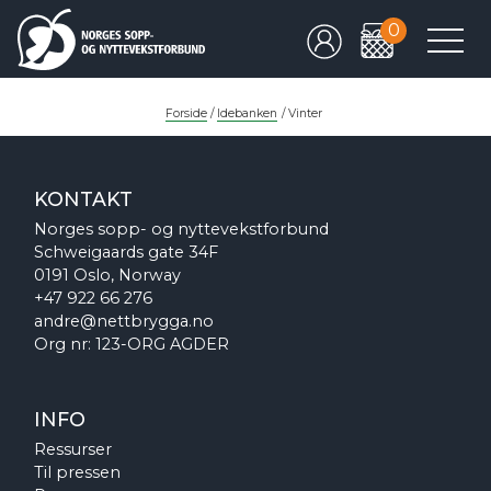
0
Forside
/
Idebanken
/
Vinter
KONTAKT
Norges sopp- og nyttevekstforbund
Schweigaards gate 34F
0191 Oslo, Norway
+47 922 66 276
andre@nettbrygga.no
Org nr: 123-ORG AGDER
INFO
Ressurser
Til pressen