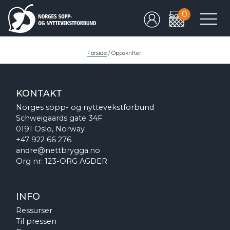
0
Forside
/
Oppskrifter
KONTAKT
Norges sopp- og nyttevekstforbund
Schweigaards gate 34F
0191 Oslo, Norway
+47 922 66 276
andre@nettbrygga.no
Org nr: 123-ORG AGDER
INFO
Ressurser
Til pressen