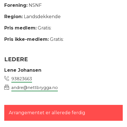
Forening:
NSNF
Region:
Landsdekkende
Pris medlem:
Gratis:
Pris ikke-medlem:
Gratis:
LEDERE
Lene Johansen
93823663
andre@nettbrygga.no
Arrangementet er allerede ferdig