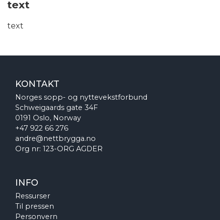
text
text
KONTAKT
Norges sopp- og nyttevekstforbund
Schweigaards gate 34F
0191 Oslo, Norway
+47 922 66 276
andre@nettbrygga.no
Org nr: 123-ORG AGDER
INFO
Ressurser
Til pressen
Personvern