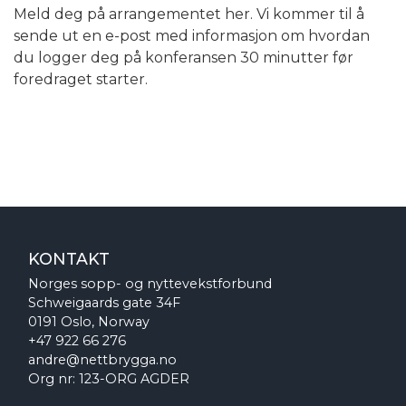
Meld deg på arrangementet her. Vi kommer til å
sende ut en e-post med informasjon om hvordan
du logger deg på konferansen 30 minutter før
foredraget starter.
KONTAKT
Norges sopp- og nyttevekstforbund
Schweigaards gate 34F
0191 Oslo, Norway
+47 922 66 276
andre@nettbrygga.no
Org nr: 123-ORG AGDER