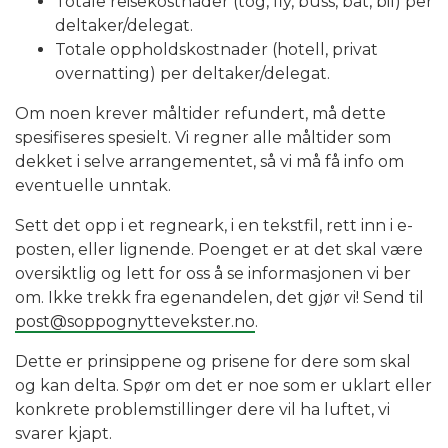
Totale reisekostnader (tog, fly, buss, båt, bil) per
deltaker/delegat.
Totale oppholdskostnader (hotell, privat
overnatting) per deltaker/delegat.
Om noen krever måltider refundert, må dette
spesifiseres spesielt. Vi regner alle måltider som
dekket i selve arrangementet, så vi må få info om
eventuelle unntak.
Sett det opp i et regneark, i en tekstfil, rett inn i e-
posten, eller lignende. Poenget er at det skal være
oversiktlig og lett for oss å se informasjonen vi ber
om. Ikke trekk fra egenandelen, det gjør vi! Send til
post@soppognyttevekster.no
.
Dette er prinsippene og prisene for dere som skal
og kan delta. Spør om det er noe som er uklart eller
konkrete problemstillinger dere vil ha luftet, vi
svarer kjapt.