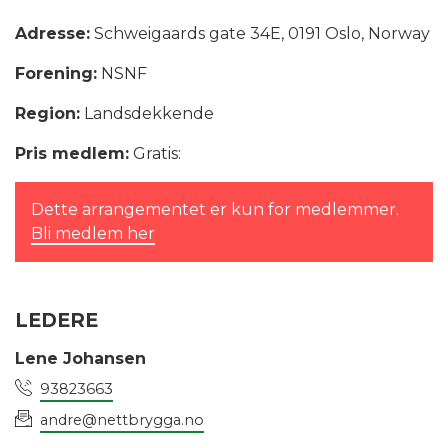
Adresse:
Schweigaards gate 34E, 0191 Oslo, Norway
Forening:
NSNF
Region:
Landsdekkende
Pris medlem:
Gratis:
Dette arrangementet er kun for medlemmer.
Bli medlem her
LEDERE
Lene Johansen
93823663
andre@nettbrygga.no