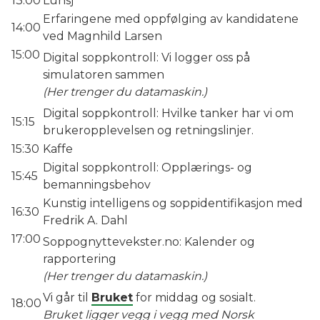
13:00
Lunsj
Erfaringene med oppfølging av kandidatene
14:00
ved Magnhild Larsen
15:00
Digital soppkontroll: Vi logger oss på
simulatoren sammen
(Her trenger du datamaskin.)
Digital soppkontroll: Hvilke tanker har vi om
15:15
brukeropplevelsen og retningslinjer.
15:30
Kaffe
Digital soppkontroll: Opplærings- og
15:45
bemanningsbehov
Kunstig intelligens og soppidentifikasjon med
16:30
Fredrik A. Dahl
17:00
Soppognyttevekster.no:
Kalender og
rapportering
(Her trenger du datamaskin.)
Vi går til
Bruket
for middag og sosialt.
18:00
Bruket ligger vegg i vegg med Norsk