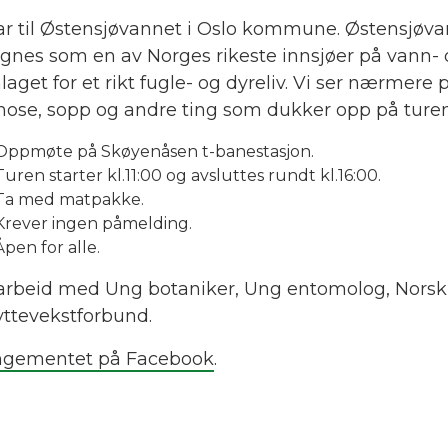
ar til Østensjøvannet i Oslo kommune. Østensjøva
egnes som en av Norges rikeste innsjøer på vann
aget for et rikt fugle- og dyreliv. Vi ser nærmere p
 mose, sopp og andre ting som dukker opp på turen
Oppmøte på Skøyenåsen t-banestasjon.
Turen starter kl.11:00 og avsluttes rundt kl.16:00.
Ta med matpakke.
Krever ingen påmelding.
Åpen for alle.
rbeid med Ung botaniker, Ung entomolog, Norsk 
yttevekstforbund.
ngementet på Facebook
.