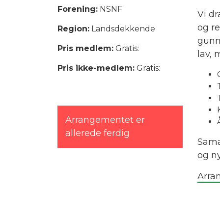
Forening:
NSNF
Vi dr
og r
Region:
Landsdekkende
gunnl
Pris medlem:
Gratis:
lav,
Pris ikke-medlem:
Gratis:
Arrangementet er
allerede ferdig
Sama
og n
Arra