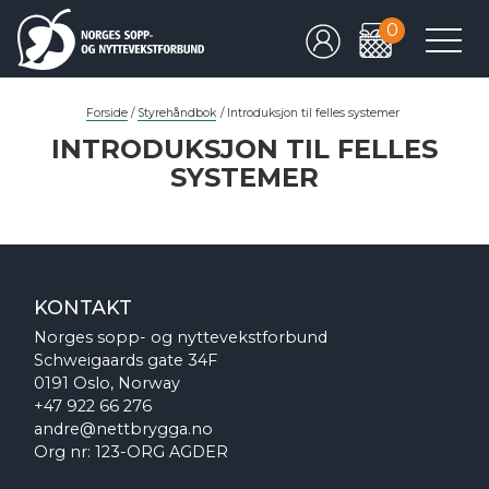
0
Forside
/
Styrehåndbok
/
Introduksjon til felles systemer
INTRODUKSJON TIL FELLES
SYSTEMER
KONTAKT
Norges sopp- og nyttevekstforbund
Schweigaards gate 34F
0191 Oslo, Norway
+47 922 66 276
andre@nettbrygga.no
Org nr: 123-ORG AGDER