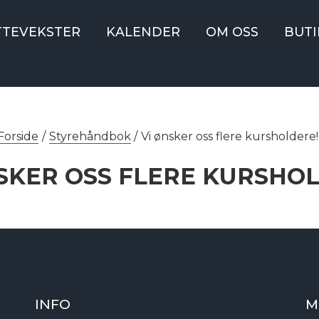
TTEVEKSTER
KALENDER
OM OSS
BUTI
Forside
/
Styrehåndbok
/
Vi ønsker oss flere kursholdere!
SKER OSS FLERE KURSHO
INFO
M