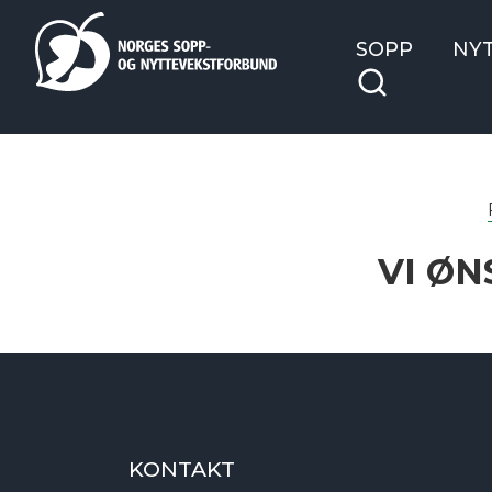
SOPP
NY
VI ØN
KONTAKT