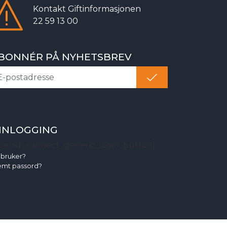
Kontakt
Giftinformasjonen
22 59 13 00
BONNÉR PÅ NYHETSBREV
NNLOGGING
penid_connect_generic_login_button]
 bruker?
emt passord?