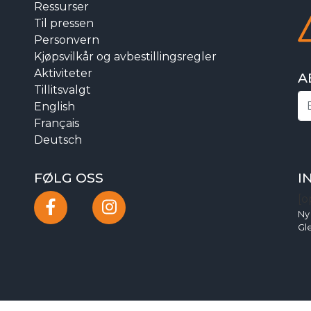
Ressurser
Til pressen
Personvern
Kjøpsvilkår og avbestillingsregler
Aktiviteter
A
Tillitsvalgt
English
Français
Deutsch
FØLG OSS
I
[o
Ny
Gl