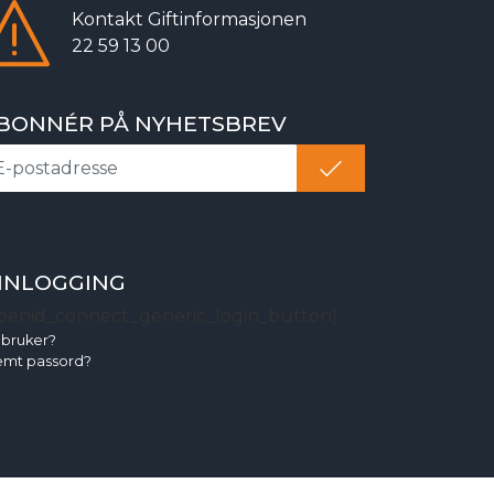
Kontakt
Giftinformasjonen
22 59 13 00
BONNÉR PÅ NYHETSBREV
NNLOGGING
penid_connect_generic_login_button]
 bruker?
emt passord?