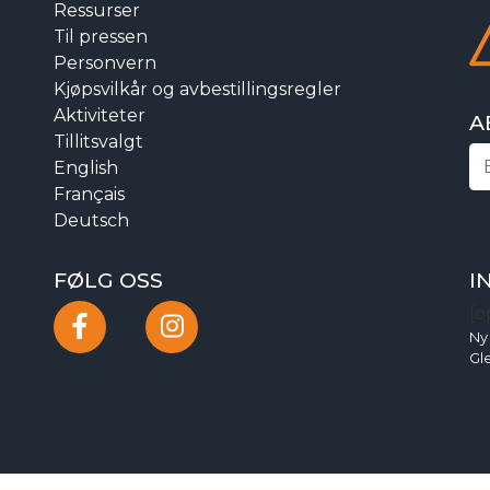
Ressurser
Til pressen
Personvern
Kjøpsvilkår og avbestillingsregler
Aktiviteter
A
Tillitsvalgt
English
Français
Deutsch
FØLG OSS
I
[o
Ny
Gl